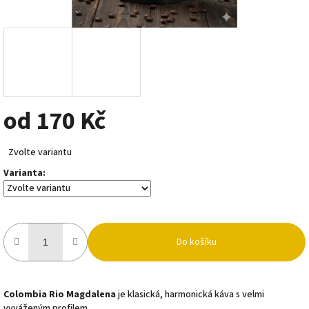
od
170 Kč
Měrná
Zvolte variantu
cena:
Varianta:
Do košíku
Colombia Rio Magdalena
je klasická, harmonická káva s velmi
vyváženým profilem.