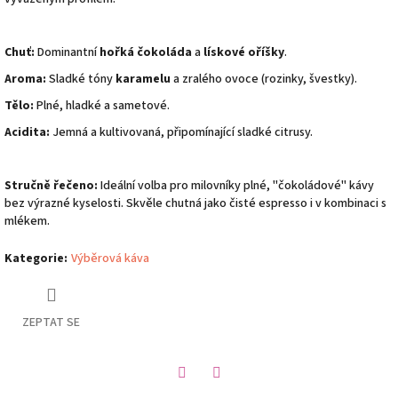
Chuť:
Dominantní
hořká čokoláda
a
lískové oříšky
.
Aroma:
Sladké tóny
karamelu
a zralého ovoce (rozinky, švestky).
Tělo:
Plné, hladké a sametové.
Acidita:
Jemná a kultivovaná, připomínající sladké citrusy.
Stručně řečeno:
Ideální volba pro milovníky plné, "čokoládové" kávy
bez výrazné kyselosti. Skvěle chutná jako čisté espresso i v kombinaci s
mlékem.
Kategorie
:
Výběrová káva
ZEPTAT SE
Twitter
Facebook