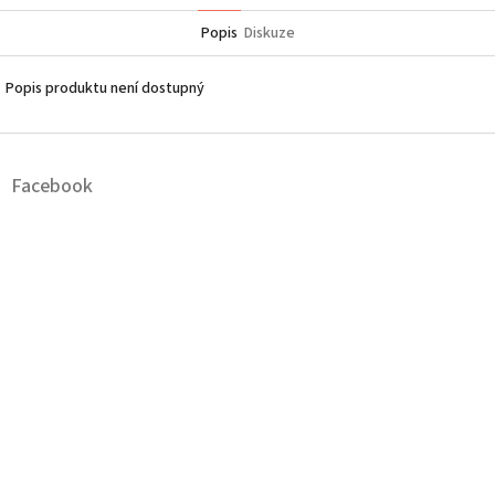
Popis
Diskuze
Popis produktu není dostupný
Z
á
Facebook
p
a
t
í