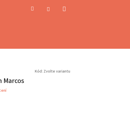
Nákupní
Hledat
Přihlášení
košík
Kód:
Zvolte variantu
n Marcos
cení