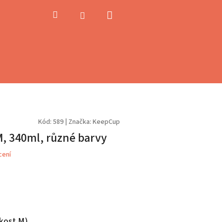
Nákupní
Hledat
Přihlášení
košík
Kód:
589
|
Značka:
KeepCup
M, 340ml, různé barvy
cení
ikost M)