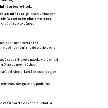
ní kávu bez výčitek.
kle
340 ml / 12 oz
) je ideální volbou pro
poje (latte) nebo plné americano
.
chuť skla s praktičností
ben z odolného
tvrzeného
 chuťově neutrální a neabsorbuje pachy –
ový nebo silikonový pásek, který chrání
ajišťuje bezpečný úchop.
o střední nápoje, která se snadno vejde
 průhledný design, který podtrhuje
ve větší porci s dokonalou chutí a