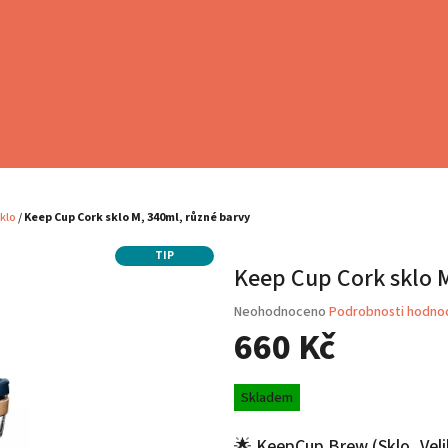
klo
/
Keep Cup Cork sklo M, 340ml, různé barvy
TIP
Keep Cup Cork sklo 
Průměrné
Neohodnoceno
Podrobnosti hodno
hodnocení
660 Kč
produktu
je
Měrná
0,0
Skladem
cena:
z
5
🌟 KeepCup Brew (Sklo, Vel