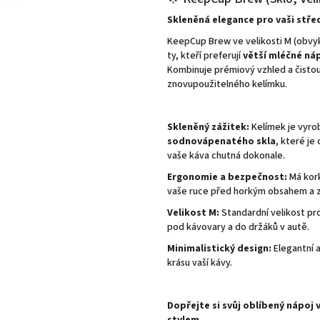
hvězdiček.
Skleněná elegance pro vaši střed
KeepCup Brew ve velikosti M (obvy
ty, kteří preferují
větší mléčné ná
Kombinuje prémiový vzhled a čistou 
znovupoužitelného kelímku.
Skleněný zážitek:
Kelímek je vyro
sodnovápenatého skla
, které je
vaše káva chutná dokonale.
Ergonomie a bezpečnost:
Má kork
vaše ruce před horkým obsahem a z
Velikost M:
Standardní velikost pr
pod kávovary a do držáků v autě.
Minimalistický design:
Elegantní a
krásu vaší kávy.
Dopřejte si svůj oblíbený nápoj 