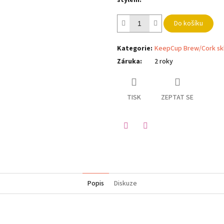
stylem.
Do košíku
Kategorie
:
KeepCup Brew/Cork sk
Záruka
:
2 roky
TISK
ZEPTAT SE
Twitter
Facebook
Popis
Diskuze