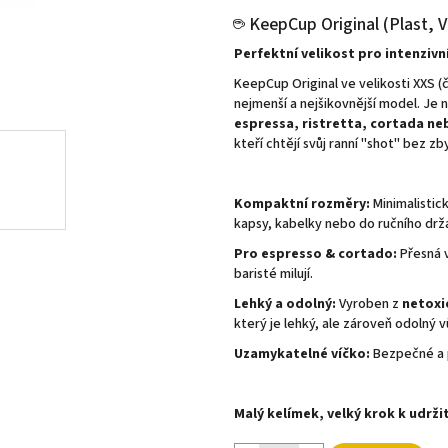
5
☕ KeepCup Original (Plast, V
hvězdiček.
Perfektní velikost pro intenziv
KeepCup Original ve velikosti XXS 
nejmenší a nejšikovnější model. Je
espressa, ristretta, cortada ne
kteří chtějí svůj ranní "shot" bez
Kompaktní rozměry:
Minimalistic
kapsy, kabelky nebo do ručního drž
Pro espresso & cortado:
Přesná v
baristé milují.
Lehký a odolný:
Vyroben z
netoxi
který je lehký, ale zároveň odolný 
Uzamykatelné víčko:
Bezpečné a p
Malý kelímek, velký krok k udržit