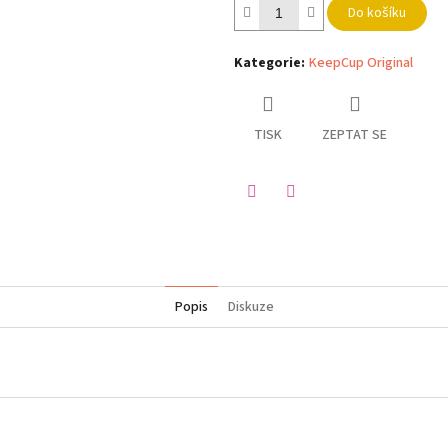
Do košíku
Kategorie
:
KeepCup Original
TISK
ZEPTAT SE
Twitter
Facebook
Popis
Diskuze