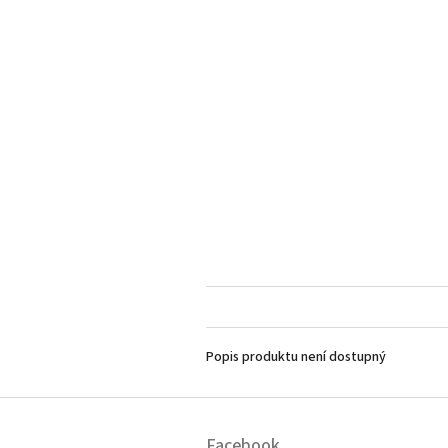
Popis produktu není dostupný
Z
á
Facebook