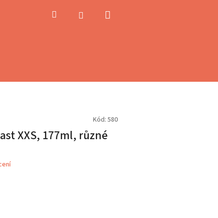
Nákupní
Hledat
Přihlášení
košík
Kód:
580
ast XXS, 177ml, různé
cení