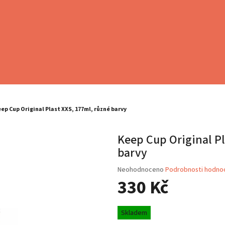
ep Cup Original Plast XXS, 177ml, různé barvy
Keep Cup Original Pl
barvy
Průměrné
Neohodnoceno
Podrobnosti hodno
hodnocení
330 Kč
produktu
je
Měrná
0,0
Skladem
cena:
z