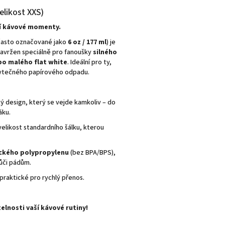
elikost XXS)
ní kávové momenty.
(často označované jako
6 oz / 177 ml
) je
 navržen speciálně pro fanoušky
silného
bo malého flat white
. Ideální pro ty,
 zbytečného papírového odpadu.
ký design, který se vejde kamkoliv – do
áku.
elikost standardního šálku, kterou
ckého polypropylenu
(bez BPA/BPS),
vůči pádům.
raktické pro rychlý přenos.
elnosti vaší kávové rutiny!