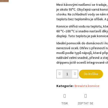
hvězdiček.
Mezi kávovými nadšenci se traduje, 
je okolo 93°C. Obyčejná varná konv
stovku. Na zchladnutí vody se nám
teplotu bez teploměru je oříšek. A 
Konvice ohřívá vodu na teplotu, kt
60 °C–100 °C si snadno nastavíš dík
displeji. Tuto teplotu je pak konvi
Ideální pomocník do domácnosti i k
nerezové oceli. Ohřev s přesností n
modů podle typů nápojů, které připr
nalévání velmi snadné, přesné a st
dripperu jistě oceníš integrované s
Do košíku
Kategorie
:
Brewista konvice
TISK
ZEPTAT SE