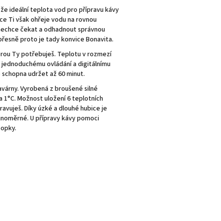
že ideální teplota vod pro přípravu kávy
ice Ti však ohřeje vodu na rovnou
 nechce čekat a odhadnout správnou
přesně proto je tady konvice Bonavita.
erou Ty potřebuješ. Teplotu v rozmezí
y jednoduchému ovládání a digitálnímu
ce schopna udržet až 60 minut.
avárny. Vyrobená z broušené silné
a 1°C. Možnost uložení 6 teplotních
avuješ. Díky úzké a dlouhé hubice je
ejnoměrné. U přípravy kávy pomoci
topky.