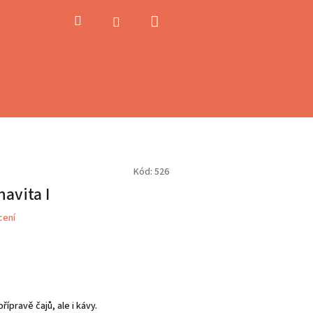
Nákupní
Hledat
Přihlášení
košík
Kód:
526
avita I
cení
řípravě čajů, ale i kávy.