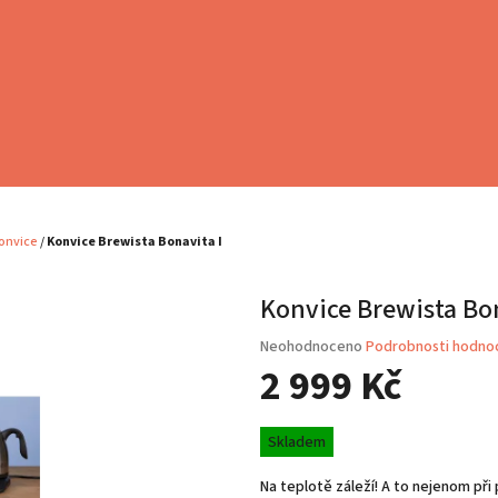
onvice
/
Konvice Brewista Bonavita I
Konvice Brewista Bon
Průměrné
Neohodnoceno
Podrobnosti hodno
hodnocení
2 999 Kč
produktu
je
Měrná
0,0
Skladem
cena:
z
5
Na teplotě záleží! A to nejenom při p