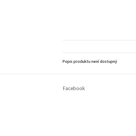
Popis produktu není dostupný
Z
á
Facebook
p
a
t
í