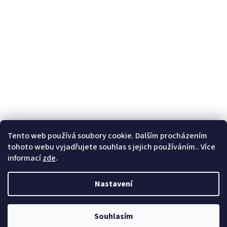
Tento web používá soubory cookie. Dalším procházením
tohoto webu vyjadřujete souhlas s jejich používáním.. Více
informací
zde
.
Nastavení
Souhlasím
Copyright 2026
Prostě dobrý kafe
. Všechna práva
Vytvořil Shoptet