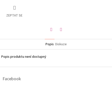
ZEPTAT SE
Twitter
Facebook
Popis
Diskuze
Popis produktu není dostupný
Z
á
Facebook
p
a
t
í