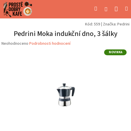
Přejít
Náku
Hledat
M
Přihlášení
na
obsah
koší
Kód:
559
|
Značka:
Pedrini
Pedrini Moka indukční dno, 3 šálky
Průměrné
Neohodnoceno
Podrobnosti hodnocení
hodnocení
NOVINKA
produktu
je
0,0
z
5
hvězdiček.