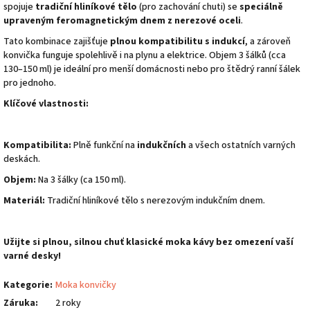
spojuje
tradiční hliníkové tělo
(pro zachování chuti) se
speciálně
upraveným feromagnetickým dnem z nerezové oceli
.
Tato kombinace zajišťuje
plnou kompatibilitu s indukcí
, a zároveň
konvička funguje spolehlivě i na plynu a elektrice. Objem 3 šálků (cca
130–150 ml) je ideální pro menší domácnosti nebo pro štědrý ranní šálek
pro jednoho.
Klíčové vlastnosti:
Kompatibilita:
Plně funkční na
indukčních
a všech ostatních varných
deskách.
Objem:
Na 3 šálky (ca 150 ml).
Materiál:
Tradiční hliníkové tělo s nerezovým indukčním dnem.
Užijte si plnou, silnou chuť klasické moka kávy bez omezení vaší
varné desky!
Kategorie
:
Moka konvičky
Záruka
:
2 roky