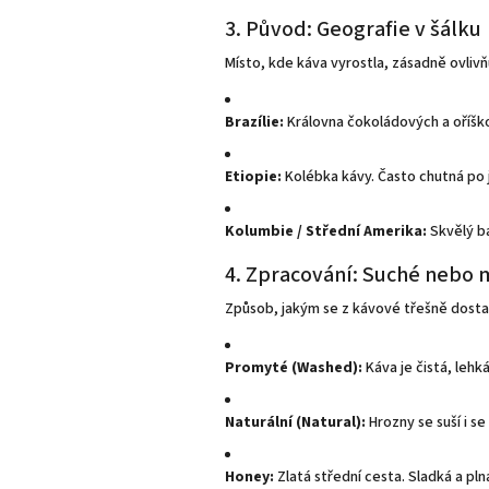
3. Původ: Geografie v šálku
Místo, kde káva vyrostla, zásadně ovlivňuje
Brazílie:
Královna čokoládových a oříško
Etiopie:
Kolébka kávy. Často chutná po
Kolumbie / Střední Amerika:
Skvělý ba
4. Zpracování: Suché nebo
Způsob, jakým se z kávové třešně dostan
Promyté (Washed):
Káva je čistá, lehk
Naturální (Natural):
Hrozny se suší i s
Honey:
Zlatá střední cesta. Sladká a pln