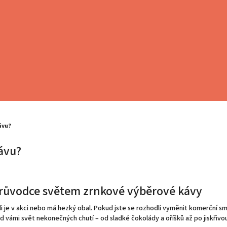
ávu?
ávu?
Průvodce světem zrnkové výběrové kávy
tli je v akci nebo má hezký obal. Pokud jste se rozhodli vyměnit komerční 
ed vámi svět nekonečných chutí – od sladké čokolády a oříšků až po jiskřivo