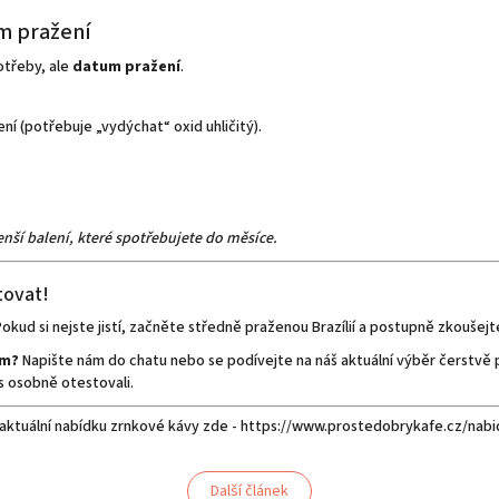
um pražení
otřeby, ale
datum pražení
.
ní (potřebuje „vydýchat“ oxid uhličitý).
enší balení, které spotřebujete do měsíce.
tovat!
okud si nejste jistí, začněte středně praženou Brazílií a postupně zkoušejt
em?
Napište nám do chatu nebo se podívejte na náš aktuální výběr čerstvě 
s osobně otestovali.
 aktuální nabídku zrnkové kávy zde - https://www.prostedobrykafe.cz/nab
Další článek