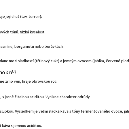
 její chuť (tzv. terroir):
vých tónů. Nízká kyselost.
 jasmínu, bergamotu nebo borůvkách.
lanc mezi sladkostí (třtinový cukr) a jemným ovocem (jablka, červené plod
 mokré?
e zrno ven, hraje obrovskou roli:
á, s jasně čitelnou aciditou. Vynikne charakter odrůdy.
e slupkou. Výsledkem je velmi sladká káva s tóny fermentovaného ovoce, ja
á káva s jemnou aciditou.