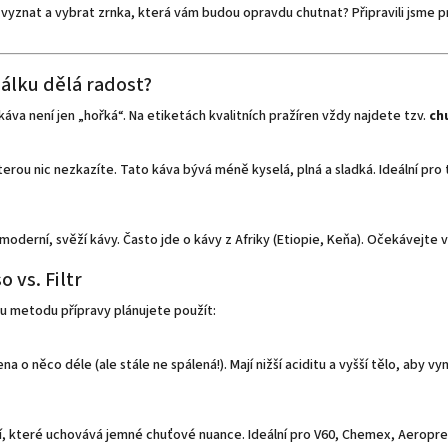
ě vyznat a vybrat zrnka, která vám budou opravdu chutnat? Připravili jsme 
šálku dělá radost?
káva není jen „hořká“. Na etiketách kvalitních pražíren vždy najdete tzv.
ch
terou nic nezkazíte. Tato káva bývá méně kyselá, plná a sladká. Ideální pro 
moderní, svěží kávy. Často jde o kávy z Afriky (Etiopie, Keňa). Očekávejte vy
 vs. Filtr
ou metodu přípravy plánujete použít:
na o něco déle (ale stále ne spálená!). Mají nižší aciditu a vyšší tělo, aby
í, které uchovává jemné chuťové nuance. Ideální pro V60, Chemex, Aeropre