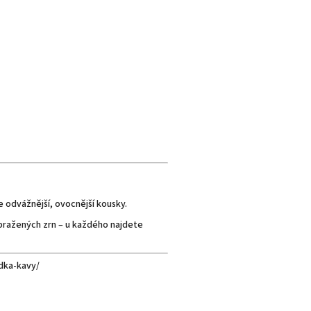
e odvážnější, ovocnější kousky.
pražených zrn – u každého najdete
idka-kavy/