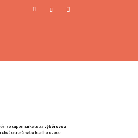
Nákupní
Hledat
Přihlášení
košík
směsi ze supermarketu za
výběrovou
u chuť citrusů nebo lesního ovoce.