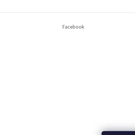
Z
á
Facebook
p
a
t
í